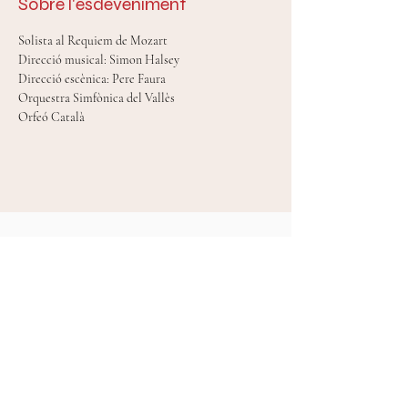
Sobre l'esdeveniment
Solista al Requiem de Mozart
Direcció musical: Simon Halsey
Direcció escènica: Pere Faura
Orquestra Simfònica del Vallès
Orfeó Català
Mireia Tarragó Celada © 2024
diseny web Anna Tena