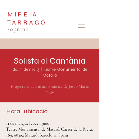
MIREIA
TARRAGÓ
soprano
Solista al Cantània
dc., 11 de maig
  |  
Teatre Monumental de
Mataró
Projecte educatiu amb música de Josep Maria
Hora i ubicació
11 de maig del 2022, 19:00
Teatre Monumental de Mataró, Carrer de la Riera,
169, 08302 Mataró, Barcelona, Spain