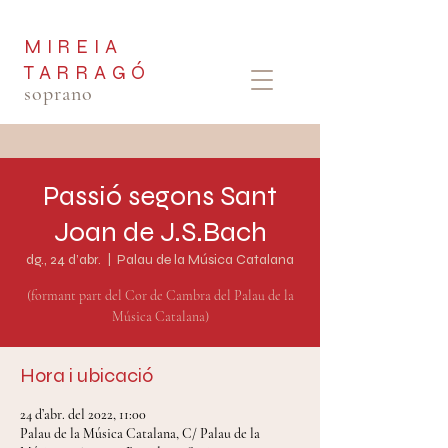
MIREIA
TARRAGÓ
soprano
Passió segons Sant
Joan de J.S.Bach
dg., 24 d’abr.
  |  
Palau de la Música Catalana
(formant part del Cor de Cambra del Palau de la
Música Catalana)
Hora i ubicació
24 d’abr. del 2022, 11:00
Palau de la Música Catalana, C/ Palau de la