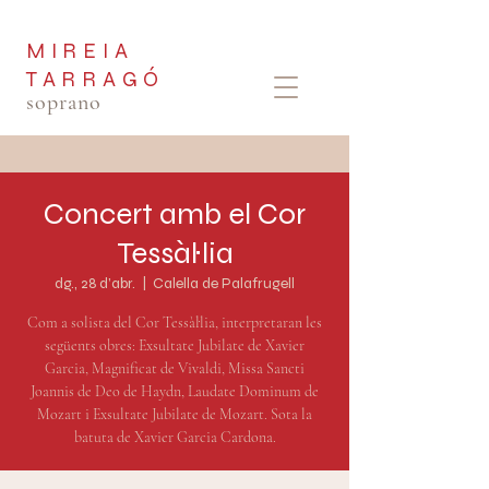
MIREIA
TARRAGÓ
soprano
Concert amb el Cor
Tessàl·lia
dg., 28 d’abr.
  |  
Calella de Palafrugell
Com a solista del Cor Tessàl·lia, interpretaran les
següents obres: Exsultate Jubilate de Xavier
Garcia, Magnificat de Vivaldi, Missa Sancti
Joannis de Deo de Haydn, Laudate Dominum de
Mozart i Exsultate Jubilate de Mozart. Sota la
batuta de Xavier Garcia Cardona.