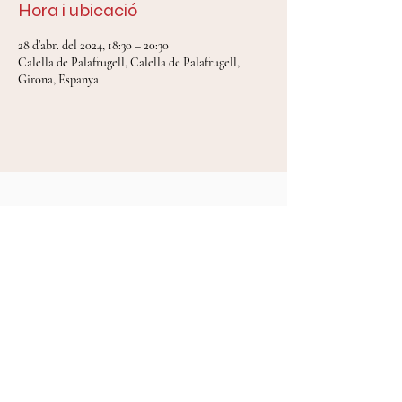
Hora i ubicació
28 d’abr. del 2024, 18:30 – 20:30
Calella de Palafrugell, Calella de Palafrugell,
Girona, Espanya
Mireia Tarragó Celada © 2024
diseny web Anna Tena