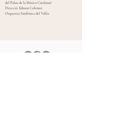
del Palau de la Música Catalana)
Direcció: Edmon Colomer
Orquestra Simfònica del Vallès
Mireia Tarragó Celada © 2024
diseny web Anna Tena