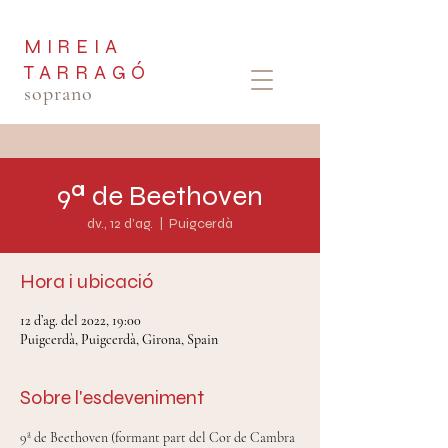
MIREIA
TARRAGÓ
soprano
9ª de Beethoven
dv., 12 d’ag.
  |  
Puigcerdà
Hora i ubicació
12 d’ag. del 2022, 19:00
Puigcerdà, Puigcerdà, Girona, Spain
Sobre l'esdeveniment
9ª de Beethoven (formant part del Cor de Cambra 