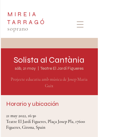
MIREIA
TARRAGÓ
soprano
Solista al Cantània
sáb, 21 may
  |  
Teatre El Jardí Figueres
Projecte educatiu amb música de Josep Maria
Horario y ubicación
21 may 2022, 16:30
Teatre El Jardí Figueres, Plaça Josep Pla, 17600
Figueres, Girona, Spain