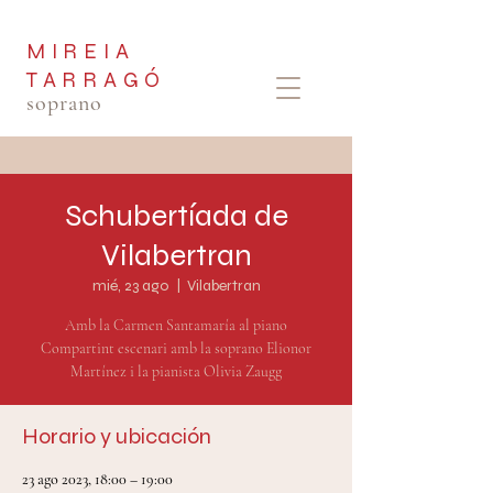
MIREIA
TARRAGÓ
soprano
Schubertíada de
Vilabertran
mié, 23 ago
  |  
Vilabertran
Amb la Carmen Santamaría al piano
Compartint escenari amb la soprano Elionor
Martínez i la pianista Olivia Zaugg
Horario y ubicación
23 ago 2023, 18:00 – 19:00