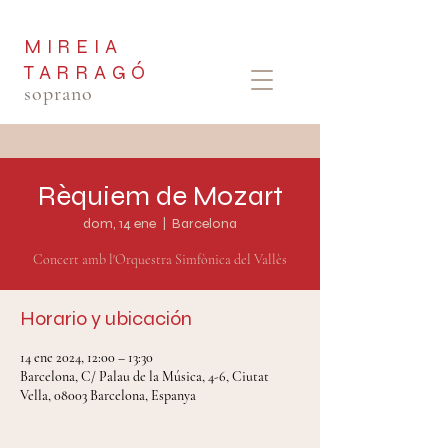
MIREIA
TARRAGÓ
soprano
Rèquiem de Mozart
dom, 14 ene
  |  
Barcelona
Concert amb l'Orquestra Simfònica del Vallès
Horario y ubicación
14 ene 2024, 12:00 – 13:30
Barcelona, C/ Palau de la Música, 4-6, Ciutat
Vella, 08003 Barcelona, Espanya