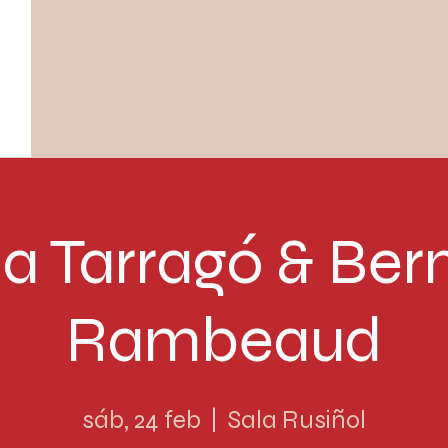
ia Tarragó & Ber
Rambeaud
sáb, 24 feb
  |  
Sala Rusiñol