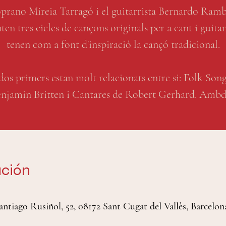
oprano Mireia Tarragó i el guitarrista Bernardo Ram
ten tres cicles de cançons originals per a cant i guita
tenen com a font d'inspiració la cançó tradicional.
dos primers estan molt relacionats entre si: Folk Son
njamin Britten i Cantares de Robert Gerhard. Amb
ación
antiago Rusiñol, 52, 08172 Sant Cugat del Vallès, Barcelon