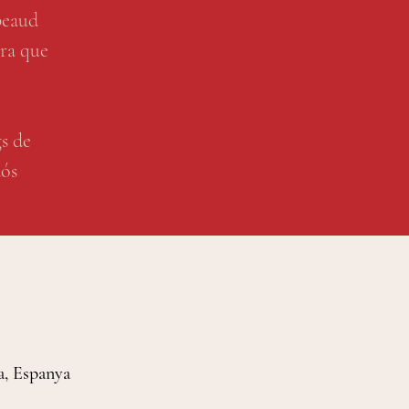
beaud
rra que
gs de
dós
a, Espanya