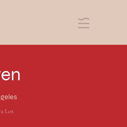
ven
ngeles
a Los
.