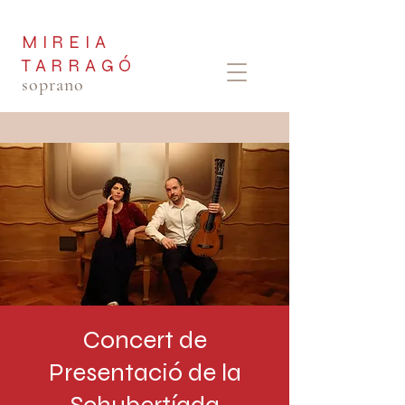
MIREIA
TARRAGÓ
soprano
Concert de
Presentació de la