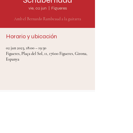
Schubertíada
vie, 02 jun
  |  
Figueres
Amb el Bernardo Rambeaud a la guitarra
Horario y ubicación
02 jun 2023, 18:00 – 19:30
Figueres, Plaça del Sol, 11, 17600 Figueres, Girona,
Espanya
Mireia Tarragó Celada © 2024