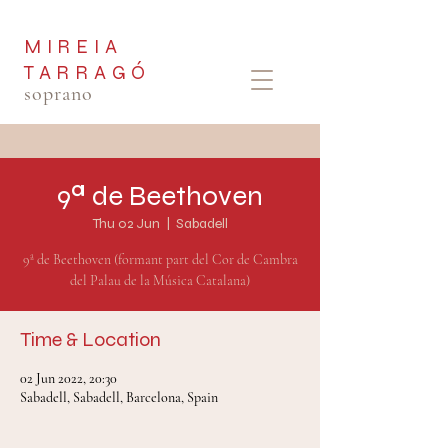
MIREIA
TARRAGÓ
soprano
9ª de Beethoven
Thu 02 Jun
  |  
Sabadell
9ª de Beethoven (formant part del Cor de Cambra
del Palau de la Música Catalana)
Time & Location
02 Jun 2022, 20:30
Sabadell, Sabadell, Barcelona, Spain