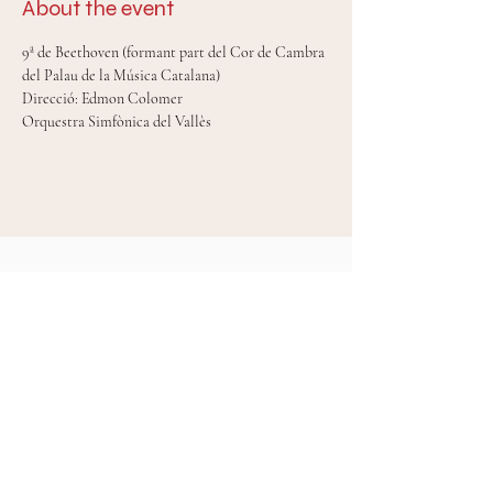
About the event
9ª de Beethoven (formant part del Cor de Cambra 
del Palau de la Música Catalana)
Direcció: Edmon Colomer
Orquestra Simfònica del Vallès
Mireia Tarragó Celada © 2024
diseny web Anna Tena